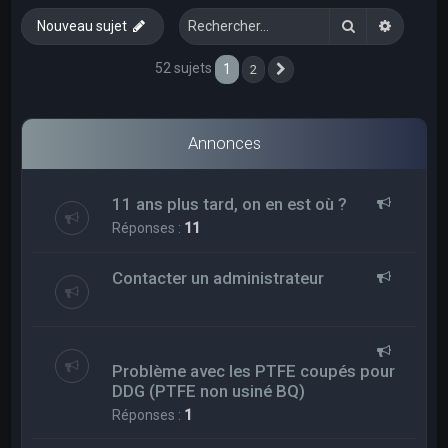
e
Rechercher
Recherc
Nouveau sujet
r
c
52 sujets
1
2
Suivant
h
e
Annonces
r
11 ans plus tard, on en est où ?
Réponses :
11
Contacter un administrateur
Problème avec les PTFE coupés pour
DDG (PTFE non usiné BQ)
Réponses :
1