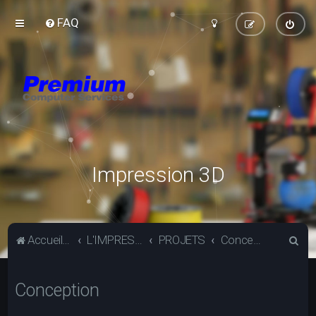
FAQ
Impression 3D
R
Accueil du forum
L'IMPRESSION 3D
PROJETS
Conception
e
c
Conception
h