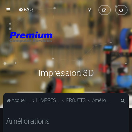
FAQ
Impression 3D
R
Accueil du forum
L'IMPRESSION 3D
PROJETS
Améliorations
e
c
Améliorations
h