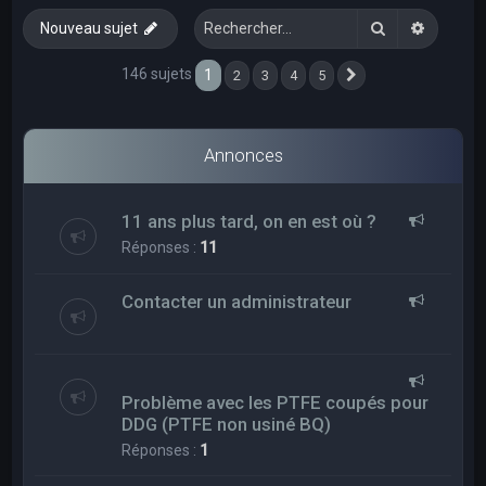
e
Rechercher
Recherc
Nouveau sujet
r
c
146 sujets
1
2
3
4
5
Suivant
h
e
Annonces
r
11 ans plus tard, on en est où ?
Réponses :
11
Contacter un administrateur
Problème avec les PTFE coupés pour
DDG (PTFE non usiné BQ)
Réponses :
1